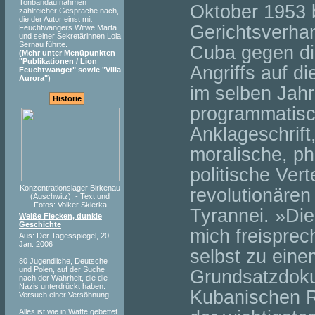
Tonbandaufnahmen
Oktober 1953 b
zahlreicher Gespräche nach,
die der Autor einst mit
Gerichtsverha
Feuchtwangers Witwe Marta
und seiner Sekretärinnen Lola
Sernau führte.
Cuba gegen di
(Mehr unter Menüpunkten
"Publikationen / Lion
Angriffs auf 
Feuchtwanger" sowie "Villa
Aurora")
im selben Jahr.
Historie
programmatisc
Anklageschrift,
moralische, ph
politische Vert
Konzentrationslager Birkenau
revolutionäre
(Auschwitz). - Text und
Fotos: Volker Skierka
Tyrannei. »Die
Weiße Flecken, dunkle
Geschichte
mich freisprec
Aus: Der Tagesspiegel, 20.
Jan. 2006
selbst zu eine
80 Jugendliche, Deutsche
und Polen, auf der Suche
Grundsatzdok
nach der Wahrheit, die die
Nazis unterdrückt haben.
Kubanischen R
Versuch einer Versöhnung
Alles ist wie in Watte gebettet.