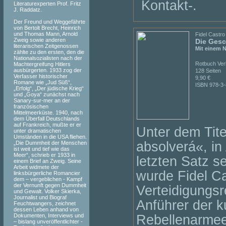
Kontakt-.
Literaturexperten Prof. Fritz
J. Raddatz.
Der Freund und Weggefährte
von Bertolt Brecht, Heinrich
und Thomas Mann, Arnold
Fidel Castro
Zweig sowie anderen
Die Gesc
literarischen Zeitgenossen
Mit einem N
zählte zu den ersten, den die
Nationalsozialisten nach der
Rotbuch Verl
Machtergreifung Hitlers
ausbürgerten. 1933 zog der
128 Seiten
Verfasser historischer
9,90 €
Romane wie „Jud Süß“,
ISBN 978-3-
„Erfolg“, „Der jüdische Krieg“
und „Goya“ zunächst nach
Sanary-sur-mer an der
französischen
Mittelmeerküste. 1940, nach
dem Überfall Deutschlands
auf Frankreich, mußte er er
Unter dem Tite
unter dramatischen
Umständen in die USA fliehen.
absolverá«, i
„Die Dummheit der Menschen
ist weit und tief wie das
Meer“, schrieb er 1933 in
letzten Satz s
einem Brief an Zweig. Seine
Arbeit widmete der
wurde Fidel C
linksbürgerliche Romancier
dem – vergeblichen - Kampf
der Vernunft gegen Dummheit
Verteidigungs
und Gewalt. Volker Skierka,
Journalist und Biograf
Anführer der 
Feuchtwangers, zeichnet
dessen Leben anhand von
Dokumenten, Interviews und
Rebellenarmee 
– bislang unveröffentlichter -