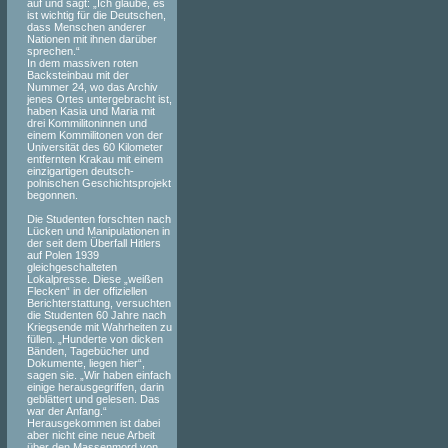
auf und sagt: „Ich glaube, es
ist wichtig für die Deutschen,
dass Menschen anderer
Nationen mit ihnen darüber
sprechen.“
In dem massiven roten
Backsteinbau mit der
Nummer 24, wo das Archiv
jenes Ortes untergebracht ist,
haben Kasia und Maria mit
drei Kommilitoninnen und
einem Kommilitonen von der
Universität des 60 Kilometer
entfernten Krakau mit einem
einzigartigen deutsch-
polnischen Geschichtsprojekt
begonnen.
Die Studenten forschten nach
Lücken und Manipulationen in
der seit dem Überfall Hitlers
auf Polen 1939
gleichgeschalteten
Lokalpresse. Diese „weißen
Flecken“ in der offiziellen
Berichterstattung, versuchten
die Studenten 60 Jahre nach
Kriegsende mit Wahrheiten zu
füllen. „Hunderte von dicken
Bänden, Tagebücher und
Dokumente, liegen hier“,
sagen sie. „Wir haben einfach
einige herausgegriffen, darin
geblättert und gelesen. Das
war der Anfang.“
Herausgekommen ist dabei
aber nicht eine neue Arbeit
über den Massenmord von