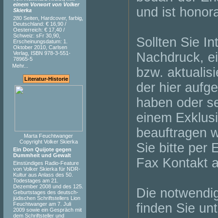
einem Vorwort von Volker
und ist honora
Skierka
280 Seiten, Hardcover, farbig,
Deutschland: € 16,90 /
Oesterreich: € 17,40 /
Schweiz: sFr 30,90,
Sollten Sie I
Erscheinungsdatum: 1.
Oktober 2010, Carlsen
Verlag, ISBN 978-3-551-
Nachdruck, ei
78965-5
Mehr...
bzw. aktualis
Literatur-Historie
der hier aufg
haben oder se
einem Exklusi
beauftragen 
Marta Feuchtwanger
Copyright Volker Skierka
Sie bitte per 
Ein Don Quijote gegen
Dummheit und Gewalt
Fax Kontakt a
Einstündiges Radio-Feature
von Volker Skierka für NDR-
Kultur aus Anlass des 50.
Todestages am 21.
Dezember 2008 und des 125.
Die notwendi
Geburtstages des deutsch-
jüdischen Schriftstellers Lion
Feuchtwanger am 7. Juli
finden Sie un
2009 sowie ein Gespräch mit
dem Schriftsteller und