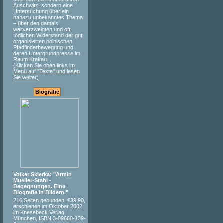
Auschwitz, sondern eine
Untersuchung über ein
nahezu unbekanntes Thema
– über den damals
weitverzweigten und oft
tödlichen Widerstand der gut
organisierten polnischen
Pfadfinderbewegung und
deren Untergrundpresse im
Raum Krakau...
(Klicken Sie oben links im
Menü auf "Texte" und lesen
Sie weiter)
Biografie
Volker Skierka: "Armin
Mueller-Stahl -
Begegnungen. Eine
Biografie in Bildern."
216 Seiten gebunden, €39,90,
erschienen im Oktober 2002
im Knesebeck Verlag
München, ISBN 3-89660-139-