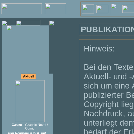
PUBLIKATIO
Hinweis:
Bei den Texte
Aktuell- und -
Aktuell
sich um eine 
publizierter B
Copyright lieg
Nachdruck, a
unterliegt de
Castro
- Graphic Novel /
Comic
bedarf der Er
von Reinhard Kleist, mit