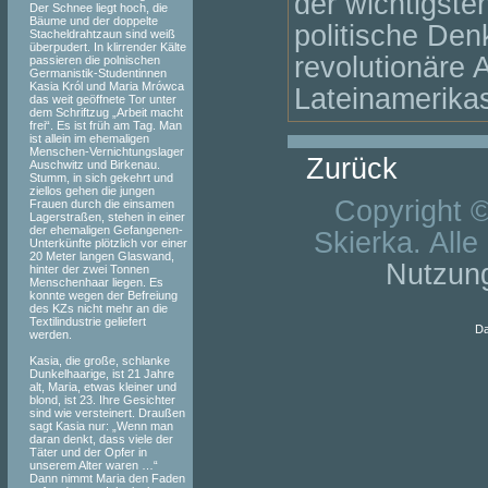
der wichtigste
Der Schnee liegt hoch, die
Bäume und der doppelte
politische Den
Stacheldrahtzaun sind weiß
überpudert. In klirrender Kälte
revolutionäre 
passieren die polnischen
Germanistik-Studentinnen
Kasia Król und Maria Mrówca
Lateinamerika
das weit geöffnete Tor unter
dem Schriftzug „Arbeit macht
frei“. Es ist früh am Tag. Man
ist allein im ehemaligen
Menschen-Vernichtungslager
Zurück
Auschwitz und Birkenau.
Stumm, in sich gekehrt und
ziellos gehen die jungen
Copyright 
Frauen durch die einsamen
Lagerstraßen, stehen in einer
der ehemaligen Gefangenen-
Skierka. Alle
Unterkünfte plötzlich vor einer
20 Meter langen Glaswand,
Nutzun
hinter der zwei Tonnen
Menschenhaar liegen. Es
konnte wegen der Befreiung
des KZs nicht mehr an die
Textilindustrie geliefert
Da
werden.
Kasia, die große, schlanke
Dunkelhaarige, ist 21 Jahre
alt, Maria, etwas kleiner und
blond, ist 23. Ihre Gesichter
sind wie versteinert. Draußen
sagt Kasia nur: „Wenn man
daran denkt, dass viele der
Täter und der Opfer in
unserem Alter waren …“
Dann nimmt Maria den Faden