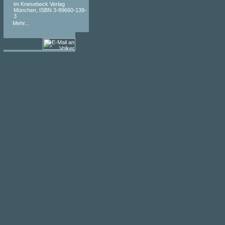
im Knesebeck Verlag
München, ISBN 3-89660-139-
3
Mehr...