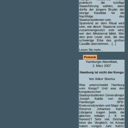
praktisch die künftige
Staatsführung wählen, dann
dürfte der jüngere Bruder der
einzige Kandidat für die
Nachfolge des
Staatspräsidenten sein.
Spannend an dem Ritual wird
sein, wie dieser Staatsrat sonst
zusammengesetzt sein wird,
wer den Ministerrat bildet. Wer
also jene Leute sind, die das
schwierige Erbe des großen
Caudillo übernehmen... [...]
Lesen Sie mehr...
Polemik
Hamburger Abendblatt,
2. März 2007
Hamburg ist nicht der Kongo
Von Volker Skierka
Was unterscheidet Hamburg
vom Kongo? Und was den
kongolesischen
Staatspräsidenten Generalmajor
Joseph Kabila von dem
Hamburger SPD-
Kreisvorsitzenden und Major der
Reserve Johannes Kahrs
(übrigens tragen beide die
gleichen Initialen J. K. im
Namen)? Sehr viel. Deshalb
lohnt der Vergleich. Im Kongo
haben voriges Jahr Kahrs'