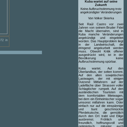
Kuba wartet auf seine
Zukunft
Keine Aufbruchstimmung trotz
angekündigter Veränderungen
Von Volker Skierka
Seit Raúl Castro vor zwei
Jahren von seinem Bruder Fidel
die Macht übernahm, sind in
Kuba manche Veränderungen
angekündigt und eingeleitet
72 in
worden. Das Hauptproblem liegt
in der Landwirtschaft, die
dringend angekurbelt werden
muss. Obwohl Kritik offener
ausgedrückt wird, ist in der
Bevölkerung keine
Aufbruchstimmung spürbar.
Kuba wartet. Auf den
Überlandbus, der selten kommt.
Auf den alten sowjetischen
Lastwagen, der mit einigen
Dutzend Mitfahrern auf der
Ladefläche über Strassen voller
Schlaglöcher rumpelt. Auf den
ausländischen Touristen mit
dem komfortablen Mietwagen,
bei dem ein Einheimischer sogar
umsonst mitfahren kann. Oder
einfach nur auf die einspännige
und bunt geschmückte
Pferdekutsche, die gemütlich
durch den Ort trabt und Eilige
ausbremst. Fröhlich und
freundlich, hoffnungsvoll und
optimistisch, mitunter auch