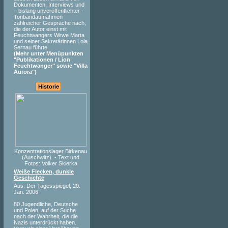
Dokumenten, Interviews und
– bislang unveröffentlichter -
Tonbandaufnahmen
zahlreicher Gespräche nach,
die der Autor einst mit
Feuchtwangers Witwe Marta
und seiner Sekretärinnen Lola
Sernau führte.
(Mehr unter Menüpunkten
"Publikationen / Lion
Feuchtwanger" sowie "Villa
Aurora")
Historie
Konzentrationslager Birkenau
(Auschwitz). - Text und
Fotos: Volker Skierka
Weiße Flecken, dunkle
Geschichte
Aus: Der Tagesspiegel, 20.
Jan. 2006
80 Jugendliche, Deutsche
und Polen, auf der Suche
nach der Wahrheit, die die
Nazis unterdrückt haben.