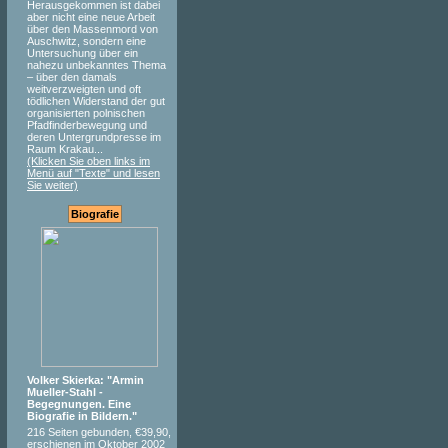
Herausgekommen ist dabei
aber nicht eine neue Arbeit
über den Massenmord von
Auschwitz, sondern eine
Untersuchung über ein
nahezu unbekanntes Thema
– über den damals
weitverzweigten und oft
tödlichen Widerstand der gut
organisierten polnischen
Pfadfinderbewegung und
deren Untergrundpresse im
Raum Krakau...
(Klicken Sie oben links im
Menü auf "Texte" und lesen
Sie weiter)
Biografie
Volker Skierka: "Armin
Mueller-Stahl -
Begegnungen. Eine
Biografie in Bildern."
216 Seiten gebunden, €39,90,
erschienen im Oktober 2002