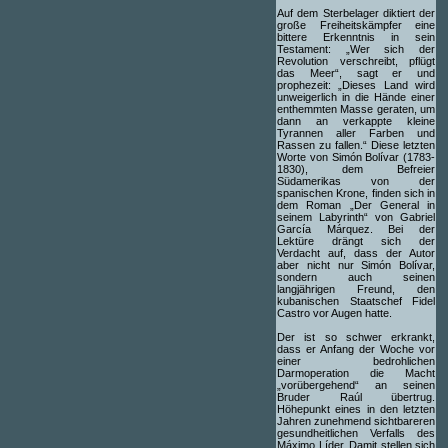
Auf dem Sterbelager diktiert der
große Freiheitskämpfer eine
bittere Erkenntnis in sein
Testament: „Wer sich der
Revolution verschreibt, pflügt
das Meer“, sagt er und
prophezeit: „Dieses Land wird
unweigerlich in die Hände einer
enthemmten Masse geraten, um
dann an verkappte kleine
Tyrannen aller Farben und
Rassen zu fallen.“ Diese letzten
Worte von Simón Bolívar (1783-
1830), dem Befreier
Südamerikas von der
spanischen Krone, finden sich in
dem Roman „Der General in
seinem Labyrinth“ von Gabriel
García Márquez. Bei der
Lektüre drängt sich der
Verdacht auf, dass der Autor
aber nicht nur Simón Bolívar,
sondern auch seinen
langjährigen Freund, den
kubanischen Staatschef Fidel
Castro vor Augen hatte.
Der ist so schwer erkrankt,
dass er Anfang der Woche vor
einer bedrohlichen
Darmoperation die Macht
„vorübergehend“ an seinen
Bruder Raúl übertrug.
Höhepunkt eines in den letzten
Jahren zunehmend sichtbareren
gesundheitlichen Verfalls des
Máximo Líder. Damit stellen sich