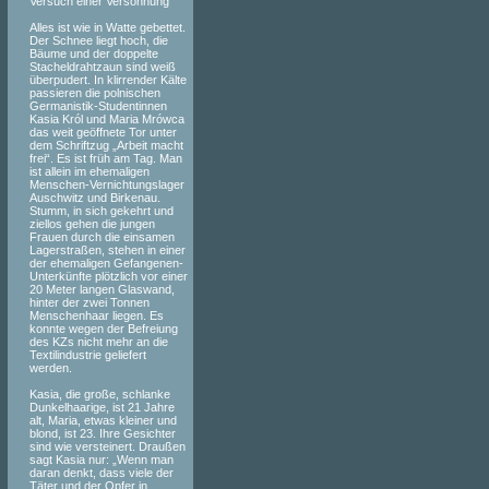
Versuch einer Versöhnung
Alles ist wie in Watte gebettet.
Der Schnee liegt hoch, die
Bäume und der doppelte
Stacheldrahtzaun sind weiß
überpudert. In klirrender Kälte
passieren die polnischen
Germanistik-Studentinnen
Kasia Król und Maria Mrówca
das weit geöffnete Tor unter
dem Schriftzug „Arbeit macht
frei“. Es ist früh am Tag. Man
ist allein im ehemaligen
Menschen-Vernichtungslager
Auschwitz und Birkenau.
Stumm, in sich gekehrt und
ziellos gehen die jungen
Frauen durch die einsamen
Lagerstraßen, stehen in einer
der ehemaligen Gefangenen-
Unterkünfte plötzlich vor einer
20 Meter langen Glaswand,
hinter der zwei Tonnen
Menschenhaar liegen. Es
konnte wegen der Befreiung
des KZs nicht mehr an die
Textilindustrie geliefert
werden.
Kasia, die große, schlanke
Dunkelhaarige, ist 21 Jahre
alt, Maria, etwas kleiner und
blond, ist 23. Ihre Gesichter
sind wie versteinert. Draußen
sagt Kasia nur: „Wenn man
daran denkt, dass viele der
Täter und der Opfer in