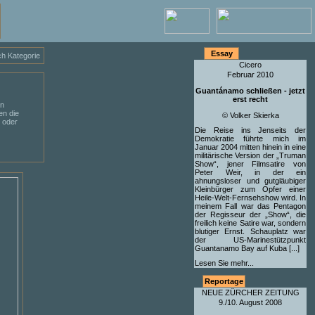
Essay
ch Kategorie
Cicero
Februar 2010
Guantánamo schließen - jetzt
erst recht
in
en die
© Volker Skierka
l oder
Die Reise ins Jenseits der
Demokratie führte mich im
Januar 2004 mitten hinein in eine
militärische Version der „Truman
Show“, jener Filmsatire von
Peter Weir, in der ein
ahnungsloser und gutgläubiger
Kleinbürger zum Opfer einer
Heile-Welt-Fernsehshow wird. In
meinem Fall war das Pentagon
der Regisseur der „Show“, die
freilich keine Satire war, sondern
blutiger Ernst. Schauplatz war
der US-Marinestützpunkt
Guantanamo Bay auf Kuba [...]
Lesen Sie mehr...
Reportage
NEUE ZÜRCHER ZEITUNG
9./10. August 2008