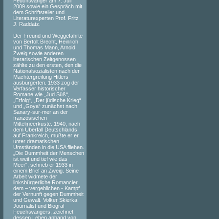
Feuchtwanger am 7. Juli
2009 sowie ein Gespräch mit
dem Schriftsteller und
Literaturexperten Prof. Fritz
J. Raddatz.
Der Freund und Weggefährte
von Bertolt Brecht, Heinrich
und Thomas Mann, Arnold
Zweig sowie anderen
literarischen Zeitgenossen
zählte zu den ersten, den die
Nationalsozialisten nach der
Machtergreifung Hitlers
ausbürgerten. 1933 zog der
Verfasser historischer
Romane wie „Jud Süß“,
„Erfolg“, „Der jüdische Krieg“
und „Goya“ zunächst nach
Sanary-sur-mer an der
französischen
Mittelmeerküste. 1940, nach
dem Überfall Deutschlands
auf Frankreich, mußte er er
unter dramatischen
Umständen in die USA fliehen.
„Die Dummheit der Menschen
ist weit und tief wie das
Meer“, schrieb er 1933 in
einem Brief an Zweig. Seine
Arbeit widmete der
linksbürgerliche Romancier
dem – vergeblichen - Kampf
der Vernunft gegen Dummheit
und Gewalt. Volker Skierka,
Journalist und Biograf
Feuchtwangers, zeichnet
dessen Leben anhand von