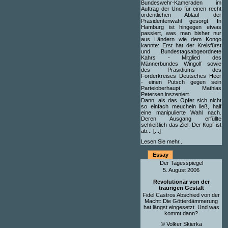
Bundeswehr-Kameraden im
Auftrag der Uno für einen recht
ordentlichen Ablauf der
Präsidentenwahl gesorgt. In
Hamburg ist hingegen etwas
passiert, was man bisher nur
aus Ländern wie dem Kongo
kannte: Erst hat der Kreisfürst
und Bundestagsabgeordnete
Kahrs - Mitglied des
Männerbundes Wingolf sowie
des Präsidiums des
Förderkreises Deutsches Heer
- einen Putsch gegen sein
Parteioberhaupt Mathias
Petersen inszeniert.
Dann, als das Opfer sich nicht
so einfach meucheln ließ, half
eine manipulierte Wahl nach.
Deren Ausgang erfüllte
schließlich das Ziel: Der Kopf ist
ab... [...]
Lesen Sie mehr...
Essay
Der Tagesspiegel
5. August 2006
Revolutionär von der
traurigen Gestalt
Fidel Castros Abschied von der
Macht: Die Götterdämmerung
hat längst eingesetzt. Und was
kommt dann?
© Volker Skierka