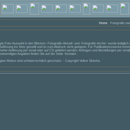
Home
Fotografie na
gte Foto-Auswahl in den Blöcken -Fotografie-Aktuell- und -Fotografie-Archiv- wurde lediglich 
 Auflösung ins Netz gestellt und ist zum Abdruck nicht geeignet. Für Publikationszwecke könn
 hoher Auflösung per email oder auf CD geliefert werden. Anfragen und Bestellungen per emai
 notwendigen Angaben finden Sie auf der Seite -Kontakt-.
igten Motive sind urheberrechtlich geschützt. - Copyright Volker Skierka