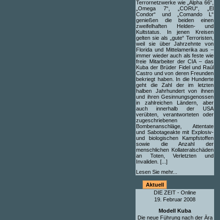
Terrornetzwerke wie „Alpha 66“,
„Omega 7“, „CORU“, „El
Condor“ und „Comando L“
genießen die beiden einen
zweifelhaften Helden- und
Kultstatus. In jenen Kreisen
gelten sie als „gute“ Terroristen,
weil sie über Jahrzehnte von
Florida und Mittelamerika aus –
immer wieder auch als feste wie
freie Mitarbeiter der CIA – das
Kuba der Brüder Fidel und Raúl
Castro und von deren Freunden
bekriegt haben. In die Hunderte
geht die Zahl der im letzten
halben Jahrhundert von ihnen
und ihren Gesinnungsgenossen
in zahlreichen Ländern, aber
auch innerhalb der USA
verübten, verantworteten oder
zugeschriebenen
Bombenanschläge, Attentate
und Sabotageakte mit Explosiv-
und biologischen Kampfstoffen
sowie die Anzahl der
menschlichen Kollateralschäden
an Toten, Verletzten und
Invaliden. [...]
Lesen Sie mehr...
Aktuell
DIE ZEIT - Online
19. Februar 2008
Modell Kuba
Die neue Führung nach der Ära