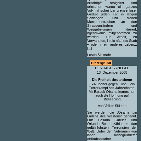
erschöpft, resigniert und
erloschen wartet ein ganzes
Volk mit scheinbar grenzenloser
Geduld jeden Tag in langen
Schlangen und dicken
Menschentrauben an den
Strassenrändern und
Weggabelungen darauf,
irgendwohin mitgenommen zu
werden, zur Arbeit, zu
Verwandten, in die nächste Stadt
– oder in ein anderes Leben...
[...]
Lesen Sie mehr...
Hintergrund
DER TAGESSPIEGEL
13. Dezember 2008
Die Freiheit des anderen
Exilkubaner gegen Kuba – ein
Terrorkampf seit Jahrzehnten.
Mit Barack Obama kommt nun
auch die Hoffnung auf
Besserung
Von Volker Skierka
Sie werden die „Osama bin
Ladens des Westens“ genannt.
Luis Posada Carriles und
Orlando Bosch zählen zu den
gefährlichsten Terroristen der
Welt. Unter den Veteranen von
ihnen mitbegründeter
exilkubanischer