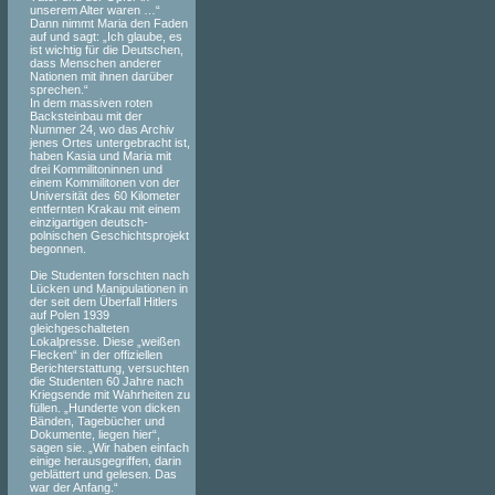
unserem Alter waren …“
Dann nimmt Maria den Faden
auf und sagt: „Ich glaube, es
ist wichtig für die Deutschen,
dass Menschen anderer
Nationen mit ihnen darüber
sprechen.“
In dem massiven roten
Backsteinbau mit der
Nummer 24, wo das Archiv
jenes Ortes untergebracht ist,
haben Kasia und Maria mit
drei Kommilitoninnen und
einem Kommilitonen von der
Universität des 60 Kilometer
entfernten Krakau mit einem
einzigartigen deutsch-
polnischen Geschichtsprojekt
begonnen.
Die Studenten forschten nach
Lücken und Manipulationen in
der seit dem Überfall Hitlers
auf Polen 1939
gleichgeschalteten
Lokalpresse. Diese „weißen
Flecken“ in der offiziellen
Berichterstattung, versuchten
die Studenten 60 Jahre nach
Kriegsende mit Wahrheiten zu
füllen. „Hunderte von dicken
Bänden, Tagebücher und
Dokumente, liegen hier“,
sagen sie. „Wir haben einfach
einige herausgegriffen, darin
geblättert und gelesen. Das
war der Anfang.“