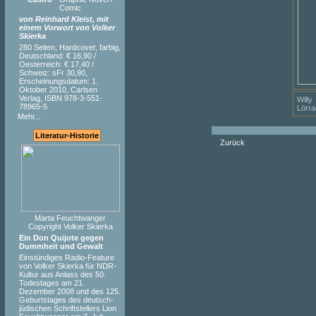
Comic
von Reinhard Kleist, mit
einem Vorwort von Volker
Skierka
280 Seiten, Hardcover, farbig,
Deutschland: € 16,90 /
Oesterreich: € 17,40 /
Schweiz: sFr 30,90,
Erscheinungsdatum: 1.
Oktober 2010, Carlsen
Verlag, ISBN 978-3-551-
Will
78965-5
Lörra
Mehr...
Literatur-Historie
Zurück
Marta Feuchtwanger
Copyright Volker Skierka
Ein Don Quijote gegen
Dummheit und Gewalt
Einstündiges Radio-Feature
von Volker Skierka für NDR-
Kultur aus Anlass des 50.
Todestages am 21.
Dezember 2008 und des 125.
Geburtstages des deutsch-
jüdischen Schriftstellers Lion