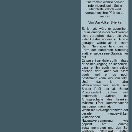
Castro wird wahrscheinlich
reformbereit sein. Seine
Machtelite jedoch wird
versuchen, ihre Pfründe zu
wahren
Von Von Volker Skierka
Es ist, als wäre er gestorben.
Kaum jemand in der Welt konnte
sich vorstellen, dass die Ära
Fidel Castro anders zu Grabe
getragen würde als in einem
Sarg. Nun aber fand dies in
Form der schlichten Mitteilung
statt, er gebe seine Staatsämter
auf.
Es passt irgendwie zu ihm, dass
er seinen Abgang so inszeniert,
dass er ihn auch noch selbst
erleben darf. Aber vor allem
auch, weil er so noch
bestimmen kann, wer ihm folgt.
Und das ist aller
Wahrscheinlichkeit nach sein
Bruder Raúl, der als Erster
Vizepräsident schon seit
anderthalb Jahren die
Amtsgeschäfte des kranken
Máximo Líder kommissarisch
wahrgenommen hat.
Wenn die 624 Abgeordneten der
gerade neugewählten
kubanischen
Nationalversammlung wie
geplant am Sonntag
zusammentreten und den 31-
köpfigen Staatsrat, mithin