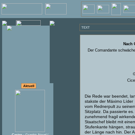
TEXT
Nach C
Der Comandante schwächelt 
©
Cice
Aktuell
Die Rede war beendet, l
stakste der Máximo Líder
vom Rednerpult zu seine
Sitzplatz. Da passierte es.
zunehmend fragil wirkend
Staatschef bleibt mit eine
Stufenkante hängen, strauch
der Länge nach hin. Der A
Castro
- Graphic Novel /