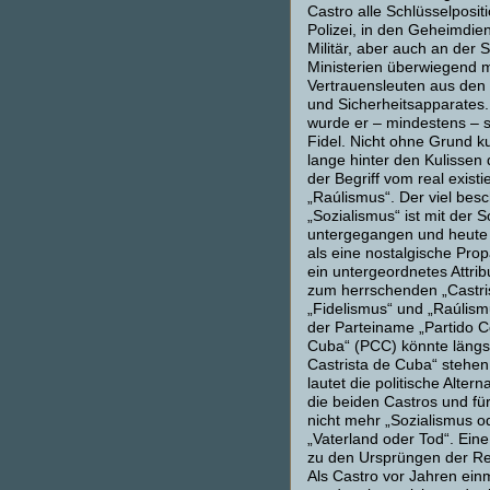
Castro alle Schlüsselposit
Polizei, in den Geheimdie
Militär, aber auch an der S
Ministerien überwiegend m
Vertrauensleuten aus den 
und Sicherheitsapparates.
wurde er – mindestens – 
Fidel. Nicht ohne Grund ku
lange hinter den Kulissen 
der Begriff vom real exist
„Raúlismus“. Der viel be
„Sozialismus“ ist mit der 
untergegangen und heute 
als eine nostalgische Pro
ein untergeordnetes Attrib
zum herrschenden „Castri
„Fidelismus“ und „Raúlism
der Parteiname „Partido 
Cuba“ (PCC) könnte längst
Castrista de Cuba“ stehe
lautet die politische Alterna
die beiden Castros und fü
nicht mehr „Sozialismus o
„Vaterland oder Tod“. Ein
zu den Ursprüngen der Re
Als Castro vor Jahren ein