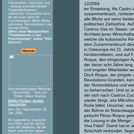
Dokumenten, Interviews und
12/2004
– bislang unveröffentlichter -
ter Erwartung. Als Castro 
Tonbandaufnahmen
zahlreicher Gespräche nach,
zusammenbrach, richteten 
die der Autor einst mit
alle Blicke auf seine beide
Feuchtwangers Witwe Marta
politischen Ziehsöhne. Au
und seiner Sekretärinnen Lola
Sernau führte.
Castros Vize im Staats- un
(Mehr unter Menüpunkten
Architekt jener Wirtschaft
"Publikationen / Lion
Feuchtwanger" sowie "Villa
welche die kubanische Re
Aurora")
dem Zusammenbruch de
in Osteuropa ins 21. Jahr
Historie
hinüberretteten, und auf F
Roque, den ehrgeizigen A
der davor acht Jahre lang 
und engster Mitarbeiter wa
Doch Roque, der jüngste 
Revolutions-Granden, kenn
der Nomenklatura und wei
Konzentrationslager Birkenau
zu beherrschen. Und so ist
(Auschwitz). - Text und
der sich nach Castros Z
Fotos: Volker Skierka
wieder fängt, ans Mikrofon
Weiße Flecken, dunkle
Geschichte
Ruhe bittet. Unsicher, was 
Aus: Der Tagesspiegel, 20.
der Bühne im Notarztwage
Jan. 2006
peitscht Pérez-Roque gei
80 Jugendliche, Deutsche
die Losung in die Menge: 
und Polen, auf der Suche
Viva Fidel!“ Damit hat er a
nach der Wahrheit, die die
Botschaft verkündet: Segne
Nazis unterdrückt haben.