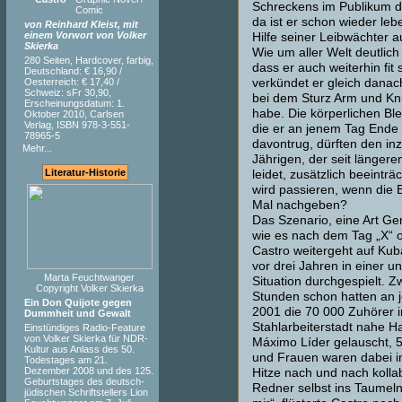
Schreckens im Publikum da
Comic
da ist er schon wieder leb
von Reinhard Kleist, mit
einem Vorwort von Volker
Hilfe seiner Leibwächter a
Skierka
Wie um aller Welt deutlic
280 Seiten, Hardcover, farbig,
dass er auch weiterhin fit 
Deutschland: € 16,90 /
Oesterreich: € 17,40 /
verkündet er gleich danach
Schweiz: sFr 30,90,
bei dem Sturz Arm und Kn
Erscheinungsdatum: 1.
habe. Die körperlichen Bl
Oktober 2010, Carlsen
Verlag, ISBN 978-3-551-
die er an jenem Tag Ende
78965-5
davontrug, dürften den in
Mehr...
Jährigen, der seit längerem
Literatur-Historie
leidet, zusätzlich beeinträ
wird passieren, wenn die 
Mal nachgeben?
Das Szenario, eine Art Ge
wie es nach dem Tag „X“ 
Castro weitergeht auf Ku
vor drei Jahren in einer u
Marta Feuchtwanger
Situation durchgespielt. Z
Copyright Volker Skierka
Stunden schon hatten an 
Ein Don Quijote gegen
2001 die 70 000 Zuhörer i
Dummheit und Gewalt
Stahlarbeiterstadt nahe H
Einstündiges Radio-Feature
von Volker Skierka für NDR-
Máximo Líder gelauscht, 
Kultur aus Anlass des 50.
und Frauen waren dabei i
Todestages am 21.
Dezember 2008 und des 125.
Hitze nach und nach kollab
Geburtstages des deutsch-
Redner selbst ins Taumeln 
jüdischen Schriftstellers Lion