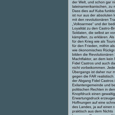
der Welt, und schon gar ni
lateinamerikanischen, zu
Dass dies auf Kuba funktio
ist nur aus der absoluten I
mit den revolutionären Tra
„Volksarmee“ und der bed
Loyalität zu den Castro-Br
Soldaten, die selbst an vo
kämpften, zu erklären. Als
für den Krieg wie als Tou
für den Frieden, mithin als
wie ökonomisches Rückgr
bilden die Revolutionären 
Machtfaktor, an dem kein 
Fidel Castros und auch d
nicht vorbeikommen. Jed
Übergangs ist daher nur m
gegen die FAR realistisch
der Abgang Fidel Castros 
Exilantengemeinde und be
politischen Rechten in de
Knopfdruck einen gewaltig
Erwartungsdruck erzeugen
Hoffnungen auf eine schne
des Landes, ja auf einen
praktisch aus dem Nichts