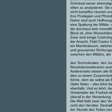
Schicksal seiner ehemali
eliten zu analysieren. Sie
nicht kampflos räumen und 
ihre Privilegien und Pfrün
Daher sind auch Hoffnung
eine Spaltung der Militär-
die durchaus kein monolit
Block ist, eher Wunschde
Zwar sind einige Castrolo
der Ansicht, Fidel Castro h
ein Machtvakuum, welches
und grausamen Richtung
zwischen den Militärs, der
den Technokraten, den J
Revolutionsveteranen ausf
Andererseits wissen alle B
dies zu einem Zusammen
führte, dem sie selbst als
Opfer fielen – dies lehrt 
ebenfalls. Und es lehrt, da
Vorkämpfer der Freiheit e
überall in der Versenkun
Die Welt liebt zwar den Ve
nicht den Verräter. Deshal
der Stunde des Todes von 