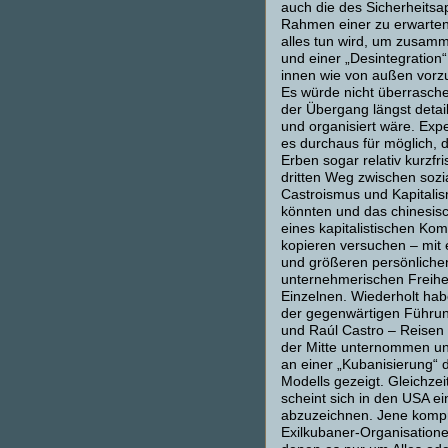
auch die des Sicherheitsa
Rahmen einer zu erwarte
alles tun wird, um zusam
und einer „Desintegration
innen wie von außen vor
Es würde nicht überrasch
der Übergang längst detail
und organisiert wäre. Exp
es durchaus für möglich, 
Erben sogar relativ kurzfri
dritten Weg zwischen sozi
Castroismus und Kapitali
könnten und das chinesis
eines kapitalistischen K
kopieren versuchen – mit 
und größeren persönliche
unternehmerischen Freihei
Einzelnen. Wiederholt hab
der gegenwärtigen Führun
und Raúl Castro – Reisen 
der Mitte unternommen und
an einer „Kubanisierung“ 
Modells gezeigt. Gleichzei
scheint sich in den USA 
abzuzeichnen. Jene komp
Exilkubaner-Organisatione