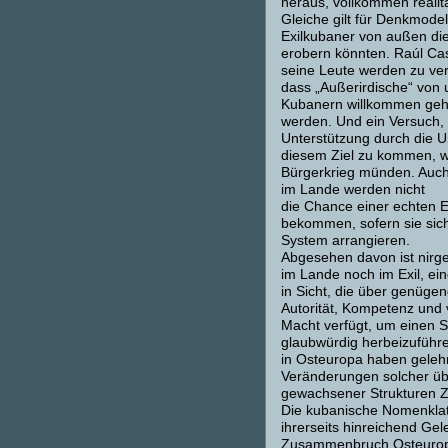
heraus, vollkommen realit
Gleiche gilt für Denkmode
Exilkubaner von außen di
erobern könnten. Raúl Ca
seine Leute werden zu ver
dass „Außerirdische“ von
Kubanern willkommen ge
werden. Und ein Versuch, m
Unterstützung durch die 
diesem Ziel zu kommen, w
Bürgerkrieg münden. Auc
im Lande werden nicht
die Chance einer echten 
bekommen, sofern sie sich
System arrangieren.
Abgesehen davon ist nirg
im Lande noch im Exil, ein
in Sicht, die über genüge
Autorität, Kompetenz und 
Macht verfügt, um einen 
glaubwürdig herbeizuführ
in Osteuropa haben gelehr
Veränderungen solcher üb
gewachsener Strukturen Z
Die kubanische Nomenklat
ihrerseits hinreichend Gel
Zusammenbruch Osteurop