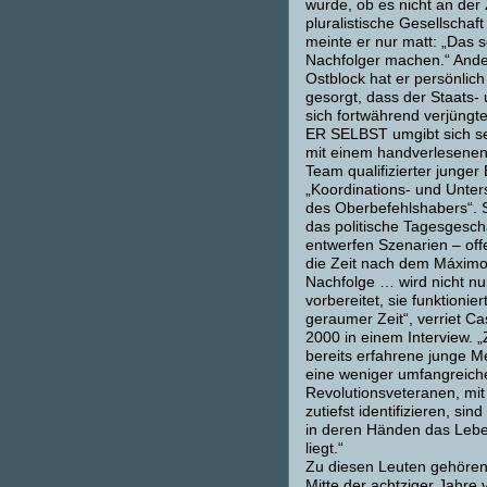
wurde, ob es nicht an der Z
pluralistische Gesellschaf
meinte er nur matt: „Das 
Nachfolger machen.“ Ander
Ostblock hat er persönlich
gesorgt, dass der Staats-
sich fortwährend verjüngte
ER SELBST umgibt sich se
mit einem handverlesenen
Team qualifizierter junger 
„Koordinations- und Unte
des Oberbefehlshabers“.
das politische Tagesgesch
entwerfen Szenarien – off
die Zeit nach dem Máximo 
Nachfolge … wird nicht nur
vorbereitet, sie funktionier
geraumer Zeit“, verriet Ca
2000 in einem Interview. „
bereits erfahrene junge 
eine weniger umfangreic
Revolutionsveteranen, mit
zutiefst identifizieren, sind
in deren Händen das Leb
liegt.“
Zu diesen Leuten gehören 
Mitte der achtziger Jahre