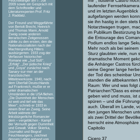
mir“, flüsterte Castro noch
Feuchtwanger am 7. Juli
2009 sowie ein Gespräch mit
laufender Fernsehkamer
dem Schriftsteller und
und im letzten Augenblick
Literaturexperten Prof. Fritz
J. Raddatz.
aufgefangen werden konn
sie ihn hastig in den stet
Der Freund und Weggefährte
von Bertolt Brecht, Heinrich
Notarztwagen trugen, mac
und Thomas Mann, Arnold
im Publikum Bestürzung br
Zweig sowie anderen
die Entourage des Coman
literarischen Zeitgenossen
zählte zu den ersten, den die
Podium endlos lange Seku
Nationalsozialisten nach der
Mehr noch als bei seinem
Machtergreifung Hitlers
ausbürgerten. 1933 zog der
Sturz glaubten viele, nun s
Verfasser historischer
dramatische Moment gek
Romane wie „Jud Süß“,
die Anhänger Castros für
„Erfolg“, „Der jüdische Krieg“
und „Goya“ zunächst nach
seine Gegner lange herbe
Sanary-sur-mer an der
der Tod des scheinbar Uns
französischen
Mittelmeerküste. 1940, nach
standen die altbekannten
dem Überfall Deutschlands
Raum: Wer und was folgt a
auf Frankreich, mußte er er
unter dramatischen
Patriarchen?Dass es eine
Umständen in die USA fliehen.
geben wird und muss, ist 
„Die Dummheit der Menschen
spüren – und die Führungs
ist weit und tief wie das
Meer“, schrieb er 1933 in
auch. Überall im Lande, vo
einem Brief an Zweig. Seine
den jungen Menschen unte
Arbeit widmete der
linksbürgerliche Romancier
als zwei Drittel der Bevölk
dem – vergeblichen - Kampf
herrscht eine Atmosphär
der Vernunft gegen Dummheit
Capitolio
und Gewalt. Volker Skierka,
Journalist und Biograf
Feuchtwangers, zeichnet
Cicero 37
dessen Leben anhand von