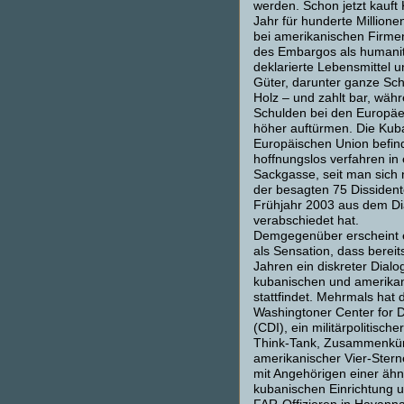
werden. Schon jetzt kauft
Jahr für hunderte Millione
bei amerikanischen Firm
des Embargos als humanit
deklarierte Lebensmittel 
Güter, darunter ganze Sch
Holz – und zahlt bar, wäh
Schulden bei den Europä
höher auftürmen. Die Kuba
Europäischen Union befind
hoffnungslos verfahren in 
Sackgasse, seit man sich 
der besagten 75 Dissiden
Frühjahr 2003 aus dem Di
verabschiedet hat.
Demgegenüber erscheint e
als Sensation, dass bereits
Jahren ein diskreter Dial
kubanischen und amerikan
stattfindet. Mehrmals hat 
Washingtoner Center for 
(CDI), ein militärpolitischer
Think-Tank, Zusammenkünf
amerikanischer Vier-Ster
mit Angehörigen einer ähn
kubanischen Einrichtung u