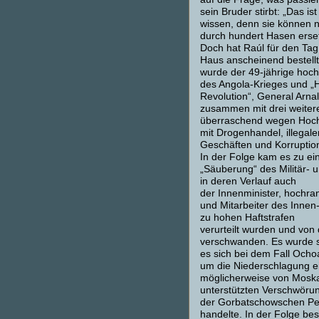
sein Bruder stirbt: „Das is
wissen, denn sie können n
durch hundert Hasen erse
Doch hat Raúl für den Tag
Haus anscheinend bestellt
wurde der 49-jährige hoch
des Angola-Krieges und „
Revolution“, General Arna
zusammen mit drei weitere
überraschend wegen Hochv
mit Drogenhandel, illegale
Geschäften und Korruption
In der Folge kam es zu e
„Säuberung“ des Militär- 
in deren Verlauf auch
der Innenminister, hochran
und Mitarbeiter des Innen
zu hohen Haftstrafen
verurteilt wurden und von 
verschwanden. Es wurde s
es sich bei dem Fall Ocho
um die Niederschlagung e
möglicherweise von Mosk
unterstützten Verschwöru
der Gorbatschowschen Pe
handelte. In der Folge bes