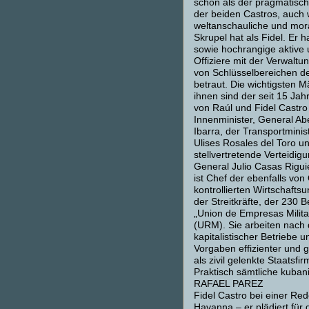
schon als der pragmatisch
der beiden Castros, auch 
weltanschauliche und mor
Skrupel hat als Fidel. Er 
sowie hochrangige aktive 
Offiziere mit der Verwaltu
von Schlüsselbereichen de
betraut. Die wichtigsten 
ihnen sind der seit 15 Ja
von Raúl und Fidel Castro
Innenminister, General A
Ibarra, der Transportminis
Ulises Rosales del Toro u
stellvertretende Verteidigu
General Julio Casas Riguie
ist Chef der ebenfalls von 
kontrollierten Wirtschaft
der Streitkräfte, der 230
„Union de Empresas Milita
(URM). Sie arbeiten nach
kapitalistischer Betriebe 
Vorgaben effizienter und 
als zivil gelenkte Staatsfi
Praktisch sämtliche kuba
RAFAEL PAREZ
Fidel Castro bei einer Re
Havanna – er plädiert für 