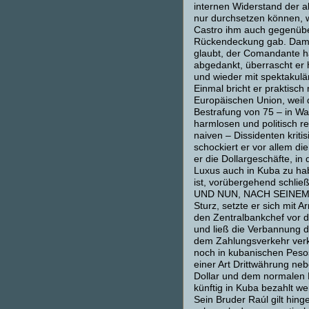
internen Widerstand der al
nur durchsetzen können, w
Castro ihm auch gegenübe
Rückendeckung gab. Dami
glaubt, der Comandante h
abgedankt, überrascht er 
und wieder mit spektakulär
Einmal bricht er praktisch 
Europäischen Union, weil 
Bestrafung von 75 – in Wa
harmlosen und politisch re
naiven – Dissidenten kritis
schockiert er vor allem di
er die Dollargeschäfte, in 
Luxus auch in Kuba zu h
ist, vorübergehend schließ
UND NUN, NACH SEINEM 
Sturz, setzte er sich mit 
den Zentralbankchef vor 
und ließ die Verbannung d
dem Zahlungsverkehr ver
noch in kubanischen Pesos
einer Art Drittwährung n
Dollar und dem normalen 
künftig in Kuba bezahlt we
Sein Bruder Raúl gilt hing