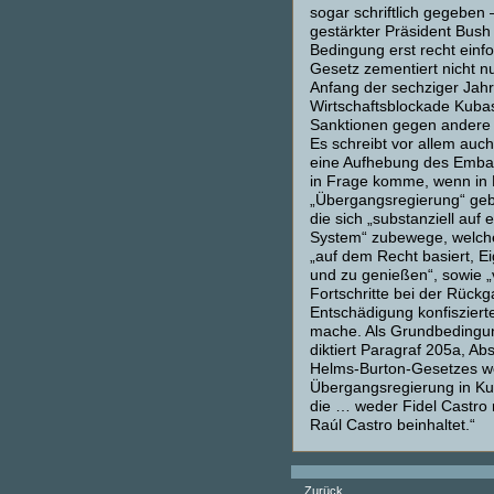
sogar schriftlich gegeben 
gestärkter Präsident Bush
Bedingung erst recht einf
Gesetz zementiert nicht nu
Anfang der sechziger Jah
Wirtschaftsblockade Kubas
Sanktionen gegen andere 
Es schreibt vor allem auch
eine Aufhebung des Emba
in Frage komme, wenn in
„Übergangsregierung“ geb
die sich „substanziell auf 
System“ zubewege, welch
„auf dem Recht basiert, E
und zu genießen“, sowie „
Fortschritte bei der Rück
Entschädigung konfiszier
mache. Als Grundbedingu
diktiert Paragraf 205a, Ab
Helms-Burton-Gesetzes wör
Übergangsregierung in Kub
die … weder Fidel Castro
Raúl Castro beinhaltet.“
Zurück