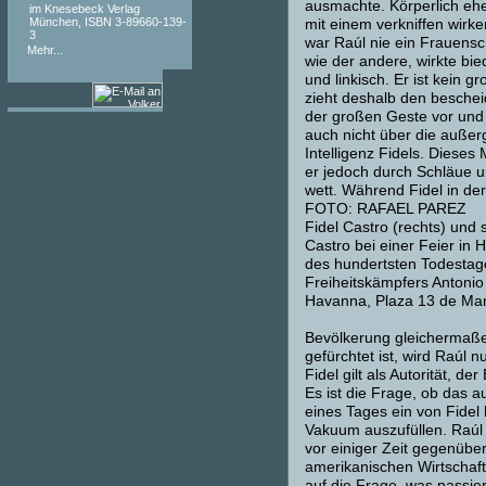
ausmachte. Körperlich ehe
im Knesebeck Verlag
München, ISBN 3-89660-139-
mit einem verkniffen wirk
3
war Raúl nie ein Frauen
Mehr...
wie der andere, wirkte bie
und linkisch. Er ist kein g
zieht deshalb den bescheid
der großen Geste vor und 
auch nicht über die auße
Intelligenz Fidels. Diese
er jedoch durch Schläue u
wett. Während Fidel in der
FOTO: RAFAEL PAREZ
Fidel Castro (rechts) und 
Castro bei einer Feier in
des hundertsten Todestag
Freiheitskämpfers Antoni
Havanna, Plaza 13 de Ma
Bevölkerung gleichermaße
gefürchtet ist, wird Raúl n
Fidel gilt als Autorität, der
Es ist die Frage, ob das au
eines Tages ein von Fidel
Vakuum auszufüllen. Raúl 
vor einiger Zeit gegenüber
amerikanischen Wirtschaft
auf die Frage, was passie