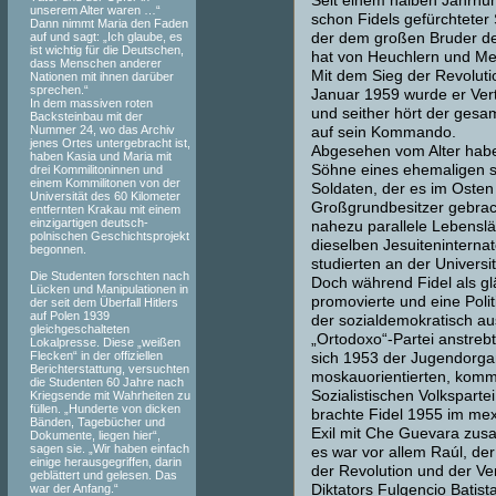
Seit einem halben Jahrhun
unserem Alter waren …“
schon Fidels gefürchtete
Dann nimmt Maria den Faden
auf und sagt: „Ich glaube, es
der dem großen Bruder de
ist wichtig für die Deutschen,
hat von Heuchlern und Me
dass Menschen anderer
Mit dem Sieg der Revoluti
Nationen mit ihnen darüber
sprechen.“
Januar 1959 wurde er Vert
In dem massiven roten
und seither hört der gesa
Backsteinbau mit der
Nummer 24, wo das Archiv
auf sein Kommando.
jenes Ortes untergebracht ist,
Abgesehen vom Alter habe
haben Kasia und Maria mit
Söhne eines ehemaligen 
drei Kommilitoninnen und
einem Kommilitonen von der
Soldaten, der es im Oste
Universität des 60 Kilometer
Großgrundbesitzer gebrach
entfernten Krakau mit einem
einzigartigen deutsch-
nahezu parallele Lebenslä
polnischen Geschichtsprojekt
dieselben Jesuiteninterna
begonnen.
studierten an der Universi
Die Studenten forschten nach
Doch während Fidel als gl
Lücken und Manipulationen in
promovierte und eine Politi
der seit dem Überfall Hitlers
auf Polen 1939
der sozialdemokratisch au
gleichgeschalteten
„Ortodoxo“-Partei anstrebt
Lokalpresse. Diese „weißen
Flecken“ in der offiziellen
sich 1953 der Jugendorgan
Berichterstattung, versuchten
moskauorientierten, komm
die Studenten 60 Jahre nach
Sozialistischen Volksparte
Kriegsende mit Wahrheiten zu
füllen. „Hunderte von dicken
brachte Fidel 1955 im me
Bänden, Tagebücher und
Exil mit Che Guevara zu
Dokumente, liegen hier“,
sagen sie. „Wir haben einfach
es war vor allem Raúl, de
einige herausgegriffen, darin
der Revolution und der Ve
geblättert und gelesen. Das
war der Anfang.“
Diktators Fulgencio Batis