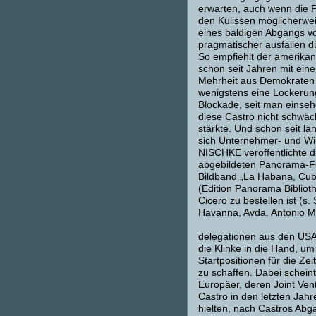
erwarten, auch wenn die Po
den Kulissen möglicherwei
eines baldigen Abgangs v
pragmatischer ausfallen dü
So empfiehlt der amerika
schon seit Jahren mit eine
Mehrheit aus Demokraten
wenigstens eine Lockerun
Blockade, seit man einse
diese Castro nicht schwäc
stärkte. Und schon seit l
sich Unternehmer- und W
NISCHKE veröffentlichte d
abgebildeten Panorama-F
Bildband „La Habana, Cu
(Edition Panorama Biblioth
Cicero zu bestellen ist (s. 
Havanna, Avda. Antonio 
delegationen aus den US
die Klinke in die Hand, um
Startpositionen für die Ze
zu schaffen. Dabei scheint
Europäer, deren Joint Ven
Castro in den letzten Jah
hielten, nach Castros Ab