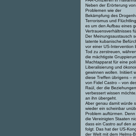
FAR-Offizieren in Havanna 
Neben der Erörterung von
Problemen wie der
Bekämpfung des Drogenha
Terrorismus und Flüchtlin
es um den Aufbau eines g
Vertrauensverhältnisses fü
Der Meinungsaustausch so
latente kubanische Befür
vor einer US-Intervention 
Tod zu zerstreuen, währe
die mächtigste Gruppieru
Machtapparat für eine poli
Liberalisierung und ökon
gewinnen wollen. Initiiert
diese Treffen übrigens – mi
von Fidel Castro – von de
Raúl, der die Beziehunge
verbessert wissen möchte,
an ihn übergeht.
Aber genau damit würde si
wieder ein scheinbar unüb
Problem auftürmen. Denn 
die Vereinigten Staaten ni
dass ein Castro auf den 
folgt. Das hat der US-Kon
der Welt mit dem Helms-B