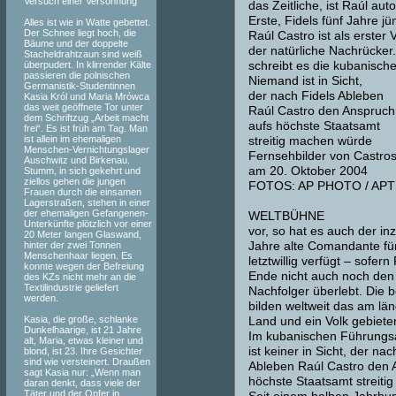
Versuch einer Versöhnung
das Zeitliche, ist Raúl aut
Erste, Fidels fünf Jahre j
Alles ist wie in Watte gebettet.
Der Schnee liegt hoch, die
Raúl Castro ist als erster 
Bäume und der doppelte
der natürliche Nachrücker
Stacheldrahtzaun sind weiß
überpudert. In klirrender Kälte
schreibt es die kubanisch
passieren die polnischen
Niemand ist in Sicht,
Germanistik-Studentinnen
der nach Fidels Ableben
Kasia Król und Maria Mrówca
das weit geöffnete Tor unter
Raúl Castro den Anspruch
dem Schriftzug „Arbeit macht
aufs höchste Staatsamt
frei“. Es ist früh am Tag. Man
ist allein im ehemaligen
streitig machen würde
Menschen-Vernichtungslager
Fernsehbilder von Castros
Auschwitz und Birkenau.
am 20. Oktober 2004
Stumm, in sich gekehrt und
ziellos gehen die jungen
FOTOS: AP PHOTO / APT
Frauen durch die einsamen
Lagerstraßen, stehen in einer
der ehemaligen Gefangenen-
WELTBÜHNE
Unterkünfte plötzlich vor einer
vor, so hat es auch der i
20 Meter langen Glaswand,
hinter der zwei Tonnen
Jahre alte Comandante für
Menschenhaar liegen. Es
letztwillig verfügt – sofern
konnte wegen der Befreiung
Ende nicht auch noch den 
des KZs nicht mehr an die
Textilindustrie geliefert
Nachfolger überlebt. Die 
werden.
bilden weltweit das am lä
Kasia, die große, schlanke
Land und ein Volk gebiet
Dunkelhaarige, ist 21 Jahre
Im kubanischen Führungs
alt, Maria, etwas kleiner und
ist keiner in Sicht, der nac
blond, ist 23. Ihre Gesichter
sind wie versteinert. Draußen
Ableben Raúl Castro den 
sagt Kasia nur: „Wenn man
höchste Staatsamt streiti
daran denkt, dass viele der
Täter und der Opfer in