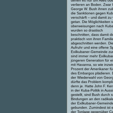
denen es nur um Alles ode
verlieren an Boden. Zwar 
George W. Bush ihnen zul
die Sanktionen gegen Kub
verschärft – und damit zu 
getan. Die Möglichkeiten 
überweisungen nach Kub
wurden so drastisch
beschnitten, dass damit d
praktisch von ihren Famil
abgeschnitten werden. Die
Aufruhr und eine offene S
Exilkubaner-Gemeinde zur
sind immer mehr Exilkuba
jüngeren Generation für e
mit Havanna, so wie inzw
Prozent der Amerikaner fü
des Embargos plädieren. 
der Wiederwahl von Geor
dürfte das Problem kompli
denn je. Hatte John F. Ker
in der Kuba-Politik in Auss
gestellt, sind Bush durch 
Bindungen an den radikal
der Exilkubaner-Gemeind
gebunden. Zumindest ist 
der Tonlage gegenüber Ca