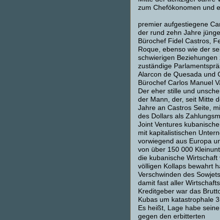
zum Chefökonomen und ei
premier aufgestiegene Ca
der rund zehn Jahre jünge
Bürochef Fidel Castros, F
Roque, ebenso wie der sei
schwierigen Beziehungen
zuständige Parlamentsprä
Alarcon de Quesada und C
Bürochef Carlos Manuel V
Der eher stille und unsche
der Mann, der, seit Mitte d
Jahre an Castros Seite, m
des Dollars als Zahlungsmi
Joint Ventures kubanische
mit kapitalistischen Unte
vorwiegend aus Europa u
von über 150 000 Kleinu
die kubanische Wirtschaft
völligen Kollaps bewahrt 
Verschwinden des Sowjet
damit fast aller Wirtschaft
Kreditgeber war das Brutt
Kubas um katastrophale 3
Es heißt, Lage habe seine
gegen den erbitterten