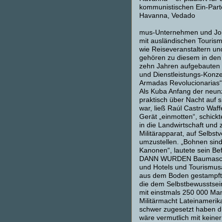
kommunistischen Ein-Part
Havanna, Vedado
mus-Unternehmen und Joi
mit ausländischen Touris
wie Reiseveranstaltern un
gehören zu diesem in de
zehn Jahren aufgebauten
und Dienstleistungs-Konz
Armadas Revolucionarias“
Als Kuba Anfang der neun
praktisch über Nacht auf si
war, ließ Raúl Castro Waf
Gerät „einmotten“, schickt
in die Landwirtschaft und
Militärapparat, auf Selbst
umzustellen. „Bohnen sind 
Kanonen“, lautete sein Bef
DANN WURDEN Baumasch
und Hotels und Tourismu
aus dem Boden gestampf
die dem Selbstbewusstsei
mit einstmals 250 000 Ma
Militärmacht Lateinamerik
schwer zugesetzt haben d
wäre vermutlich mit kein