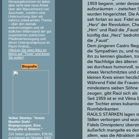
Herausgekommen ist dabei
1959 begann, unter dess
aber nicht eine neue Arbeit
aufzuräumen – zwischen 
über den Massenmord von
Auschwitz, sondern eine
wurden hingerichtet. Die 
Untersuchung über ein
sah fortan so aus: Fidel w
nahezu unbekanntes Thema
– über den damals
„Herz“ der Revolution, Ch
weitverzweigten und oft
„Hirn“ und Raúl die „Faust
tödlichen Widerstand der gut
künftig das „Herz“ bedroh
organisierten polnischen
Pfadfinderbewegung und
die „Faust“.
deren Untergrundpresse im
Dem jüngeren Castro flieg
Raum Krakau...
(Klicken Sie oben links im
die Sympathien zu, und nu
Menü auf "Texte" und lesen
ihn zu kennen glauben, t
Sie weiter)
die Nachfolge des älteren
Biografie
sei durchaus humorvoll, s
etwas Verschmitztes und 
kleinen Kreis einen herzl
Während Fidel die Frauen
mindestens sieben Söhne 
zeugen, gibt Raúl sich als
Seit 1959 ist er mit Vilma 
der Tochter eines kubani
Rumfabrikanten.
RAÚLS STÄRKEN lagen st
Volker Skierka: "Armin
Stillen verborgen und wur
Mueller-Stahl -
Fidels Omnipotenz überstr
Begegnungen. Eine
Biografie in Bildern."
äußerlich mangelte es de
216 Seiten gebunden, €39,90,
allem, was die Attraktion 
erschienen im Oktober 2002