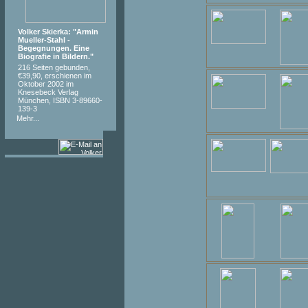
Volker Skierka: "Armin
Mueller-Stahl -
Begegnungen. Eine
Biografie in Bildern."
216 Seiten gebunden,
€39,90, erschienen im
Oktober 2002 im
Knesebeck Verlag
München, ISBN 3-89660-
139-3
Mehr...