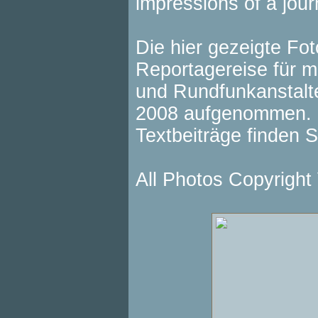
impressions of a jour
Die hier gezeigte Fo
Reportagereise für m
und Rundfunkanstalt
2008 aufgenommen. E
Textbeiträge finden
All Photos Copyright