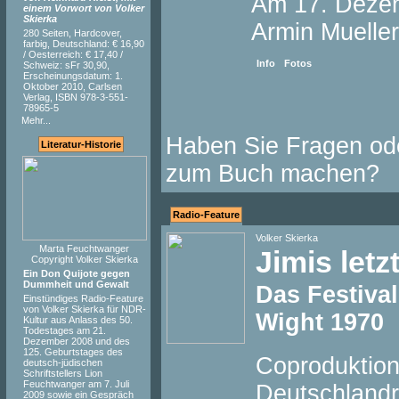
Am 17. Dezem
einem Vorwort von Volker
Skierka
Armin Mueller
280 Seiten, Hardcover,
farbig, Deutschland: € 16,90
/ Oesterreich: € 17,40 /
Info
Fotos
Schweiz: sFr 30,90,
Erscheinungsdatum: 1.
Oktober 2010, Carlsen
Verlag, ISBN 978-3-551-
78965-5
Mehr...
Haben Sie Fragen od
Literatur-Historie
zum Buch machen?
Radio-Feature
Volker Skierka
Marta Feuchtwanger
Jimis letz
Copyright Volker Skierka
Ein Don Quijote gegen
Dummheit und Gewalt
Das Festival
Einstündiges Radio-Feature
von Volker Skierka für NDR-
Wight 1970
Kultur aus Anlass des 50.
Todestages am 21.
Dezember 2008 und des
125. Geburtstages des
Coproduktio
deutsch-jüdischen
Schriftstellers Lion
Feuchtwanger am 7. Juli
Deutschlandr
2009 sowie ein Gespräch