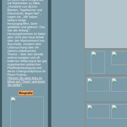
mit Wahrheiten zu füllen.
„Hunderte von dicken
Bänden, Tagebücher und
Dokumente, liegen hier“,
sagen sie. „Wir haben
einfach einige
herausgegriffen, darin
geblättert und gelesen. Das
war der Anfang.“
Herausgekommen ist dabei
aber nicht eine neue Arbeit
über den Massenmord von
Auschwitz, sondern eine
Untersuchung über ein
nahezu unbekanntes
Thema – über den damals
weitverzweigten und oft
tödlichen Widerstand der gut
organisierten polnischen
Pfadfinderbewegung und
deren Untergrundpresse im
Raum Krakau...
(Klicken Sie oben links im
Menü auf "Texte" und lesen
Sie weiter)
Biografie