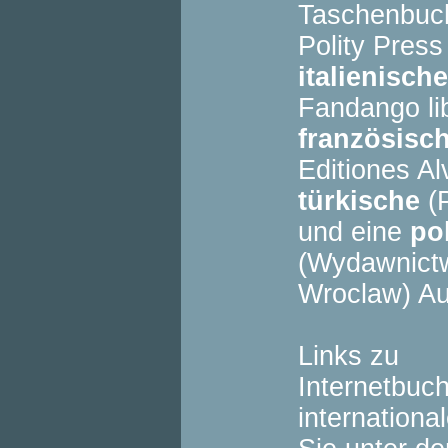
Taschenbuch
Polity Press
italienische
Fandango li
französisc
Editiones Al
türkische
(P
und eine
po
(Wydawnictw
Wroclaw) A
Links zu
Internetbuc
internation