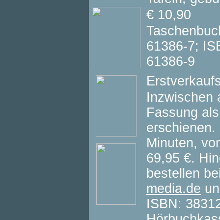
€ 10,90
Taschenbuch
61386-7; IS
61386-9
Erstverkauf
Inzwischen 
Fassung als
erschienen.
Minuten, vo
69,95 €.
Hin
bestellen be
media.de
un
ISBN: 3831
Hörbuchkasse