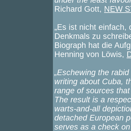
under the least favour
Richard Gott,
NEW S
„Es ist nicht einfach
Denkmals zu schreibe
Biograph hat die Auf
Henning von Löwis,
„Eschewing the rabid 
writing about Cuba, t
range of sources that
The result is a respect
warts-and-all depiction
detached European per
serves as a check on 