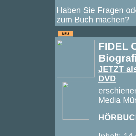
Haben Sie Fragen od
zum Buch machen?
NEU
FIDEL 
Biograf
JETZT a
DVD
erschiene
Media Mü
HÖRBUC