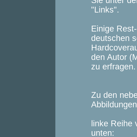
Sie unter d
"Links".
Einige Rest
deutschen s
Hardcoverau
den Autor (
zu erfragen.
Zu den nebe
Abbildungen
linke Reihe
unten: