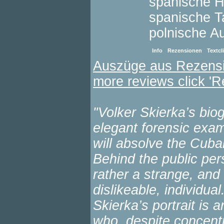
spanische 
spanische 
polnische A
Info
Rezensionen
Textcl
Auszüge aus Rezens
more reviews click '
"Volker Skierka’s bio
elegant forensic exam
will absolve the Cuba
Behind the public pers
rather a strange, an
dislikeable, individu
Skierka’s portrait is
who, despite concent