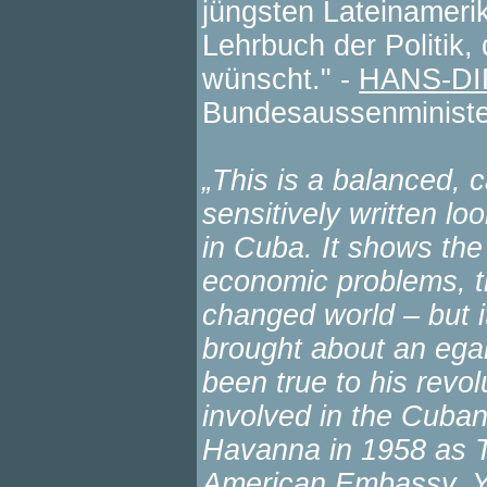
jüngsten Lateinamerik
Lehrbuch der Politik,
wünscht." -
HANS-D
Bundesaussenministe
„This is a balanced, 
sensitively written lo
in Cuba. It shows the
economic problems, th
changed world – but i
brought about an egal
been true to his revol
involved in the Cuban 
Havanna in 1958 as Th
American Embassy. Ye