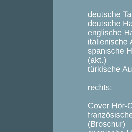
deutsche T
deutsche H
englische H
italienische
spanische 
(akt.)
türkische A
rechts:
Cover Hör-
französisch
(Broschur)