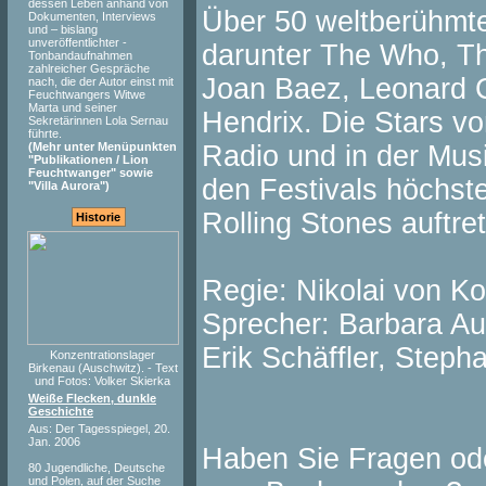
dessen Leben anhand von
Über 50 weltberühmte
Dokumenten, Interviews
und – bislang
unveröffentlichter -
darunter The Who, The
Tonbandaufnahmen
zahlreicher Gespräche
Joan Baez, Leonard 
nach, die der Autor einst mit
Feuchtwangers Witwe
Marta und seiner
Hendrix. Die Stars v
Sekretärinnen Lola Sernau
führte.
(Mehr unter Menüpunkten
Radio und in der Mus
"Publikationen / Lion
Feuchtwanger" sowie
den Festivals höchst
"Villa Aurora")
Rolling Stones auftre
Historie
Regie: Nikolai von K
Sprecher: Barbara A
Erik Schäffler, Steph
Konzentrationslager
Birkenau (Auschwitz). - Text
und Fotos: Volker Skierka
Weiße Flecken, dunkle
Geschichte
Aus: Der Tagesspiegel, 20.
Jan. 2006
Haben Sie Fragen od
80 Jugendliche, Deutsche
und Polen, auf der Suche