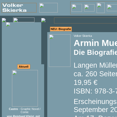
NEU: Biografie
Volker Skierka
Armin Mue
Die Biografi
Langen Mülle
Aktuell
ca. 260 Seit
19,95 €
ISBN: 978-3-
Erscheinungs
September 2
Castro
- Graphic Novel /
Comic
von Reinhard Kleist, mit