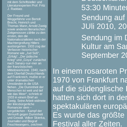
mit dem Schriftsteller und
53:30 Minute
Literaturexperten Prof. Fritz
J. Raddatz.
Sendung auf
Der Freund und
Weggefährte von Bertolt
Brecht, Heinrich und
JUli 2010, 2
Thomas Mann, Arnold Zweig
sowie anderen literarischen
Zeitgenossen zählte zu den
Sendung im D
ersten, den die
Nationalsozialisten nach der
Machtergreifung Hitlers
Kultur am Sa
ausbürgerten. 1933 zog der
Verfasser historischer
September 2
Romane wie „Jud Süß“,
„Erfolg“, „Der jüdische
Krieg“ und „Goya“ zunächst
nach Sanary-sur-mer an
der französischen
In einem rosaroten Pr
Mittelmeerküste. 1940, nach
dem Überfall Deutschlands
auf Frankreich, mußte er er
1970 von Frankfurt n
unter dramatischen
Umständen in die USA
auf die südenglische
fliehen. „Die Dummheit der
Menschen ist weit und tief
wie das Meer“, schrieb er
hatten sich dort in d
1933 in einem Brief an
Zweig. Seine Arbeit widmete
spektakulären europ
der linksbürgerliche
Romancier dem –
vergeblichen - Kampf der
Es wurde das größte 
Vernunft gegen Dummheit
und Gewalt. Volker Skierka,
Journalist und Biograf
Festival aller Zeiten.
Feuchtwangers, zeichnet