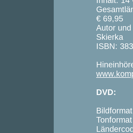
Inhalt: 1
Gesamtlän
€ 69,95
Autor und
Skierka
ISBN: 38
Hineinhör
www.komp
DVD:
Bildformat
Tonformat
Länderco