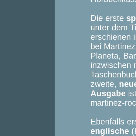
Die erste
sp
unter dem Tit
erschienen 
bei Martine
Planeta, Bar
inzwischen 
Taschenbuch 
zweite,
neu
Ausgabe
is
martinez-roc
Ebenfalls er
englische
(