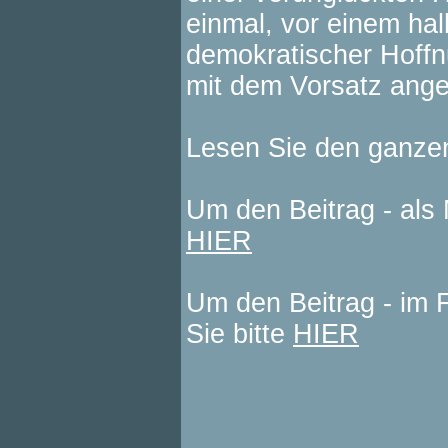
einmal, vor einem hal
demokratischer Hoffn
mit dem Vorsatz ange
Lesen Sie den ganze
Um den Beitrag - als 
HIER
Um den Beitrag - im 
Sie bitte
HIER