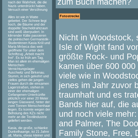
zum Buch machen?
nach der Wahrheit, die die
Nazis unterdrückt haben.
Versuch einer Versöhnung
Fotostrecke
Alles ist wie in Watte
gebettet. Der Schnee liegt
hoch, die Bäume und der
doppelte Stacheldrahtzaun
sind weiß überpudert. In
Nicht in Woodstock, 
klirrender Kälte passieren
die polnischen Germanistik-
Studentinnen Kasia Król und
Isle of Wight fand v
Maria Mrówca das weit
geöffnete Tor unter dem
Schriftzug „Arbeit macht
größte Rock- und Pop-
frei“. Es ist früh am Tag.
Man ist allein im ehemaligen
kamen über 600 000 
Menschen-
Vernichtungslager
Auschwitz und Birkenau.
viele wie in Woodsto
Stumm, in sich gekehrt und
ziellos gehen die jungen
jenes im Jahr zuvor 
Frauen durch die einsamen
Lagerstraßen, stehen in
einer der ehemaligen
traumhaft und es trat
Gefangenen-Unterkünfte
plötzlich vor einer 20 Meter
Bands hier auf, die 
langen Glaswand, hinter der
zwei Tonnen Menschenhaar
liegen. Es konnte wegen der
und noch viele mehr:
Befreiung des KZs nicht
mehr an die Textilindustrie
geliefert werden.
and Palmer, The Doo
Kasia, die große, schlanke
Family Stone, Free,
Dunkelhaarige, ist 21 Jahre
alt, Maria, etwas kleiner und