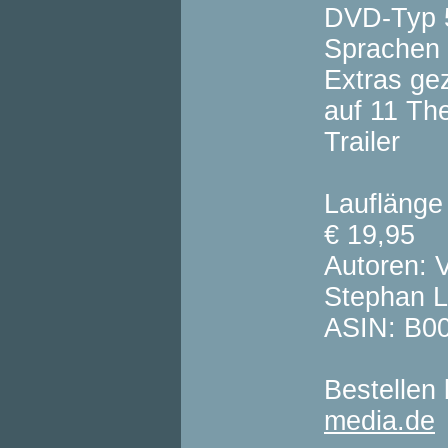
DVD-Typ 
Sprachen 
Extras gez
auf 11 Th
Trailer
Lauflänge
€ 19,95
Autoren: V
Stephan 
ASIN: B0
Bestellen
media.de