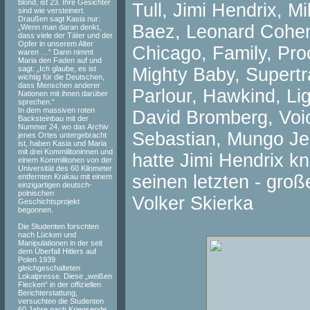
blond, ist 23. Ihre Gesichter
Tull, Jimi Hendrix, Mi
sind wie versteinert.
Draußen sagt Kasia nur:
Baez, Leonard Cohen
„Wenn man daran denkt,
dass viele der Täter und der
Opfer in unserem Alter
Chicago, Family, Proc
waren …“ Dann nimmt
Maria den Faden auf und
sagt: „Ich glaube, es ist
Mighty Baby, Supertr
wichtig für die Deutschen,
dass Menschen anderer
Parlour, Hawkind, Li
Nationen mit ihnen darüber
sprechen.“
In dem massiven roten
David Bromberg, Voi
Backsteinbau mit der
Nummer 24, wo das Archiv
Sebastian, Mungo Jerr
jenes Ortes untergebracht
ist, haben Kasia und Maria
mit drei Kommilitoninnen und
hatte Jimi Hendrix k
einem Kommilitonen von der
Universität des 60 Kilometer
seinen letzten - groß
entfernten Krakau mit einem
einzigartigen deutsch-
polnischen
Volker Skierka
Geschichtsprojekt
begonnen.
Die Studenten forschten
nach Lücken und
Manipulationen in der seit
dem Überfall Hitlers auf
Polen 1939
gleichgeschalteten
Lokalpresse. Diese „weißen
Flecken“ in der offiziellen
Berichterstattung,
versuchten die Studenten
60 Jahre nach Kriegsende